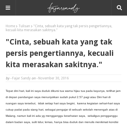
Home
Tulisan
"Cinta, sebuah kata yang tak persis pengertiannya,
kecuali kita merasakan sakitnya."
"Cinta, sebuah kata yang tak
persis pengertiannya, kecuali
kita merasakan sakitnya."
by -
Fajar Sandy
on -
November 30, 2016
Tepat dini hari, kali ini saya duduk dikursi tua warna hijau tua pada kayunya, terlihat jam
di depan pandangan saya menunjukkan sudah pukul 2.57 pagi atau Dini hari di
ruangan saya tersebut, tidak setiap hari saya begini, karena kegiatan sehari-hari saya
cukup padat pada siang hari, sebagai pengajar di sebuah sekolah menengah atas di
Malang, namun kali ini ada yg mengganggu kesehatan saya, sekaligus pengganggu
dalam badan saya, sulit tidur, lemas, hanya bisa duduk dan menulis menikmati kondisi