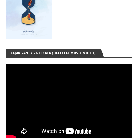
FAJAR SANDY - NISKALA (OFFICIAL MUSIC VIDEO)
frameborder="0" allow="accelerometer; autoplay; encrypted-
media; gyroscope; picture-in-picture" allowfullscreen>