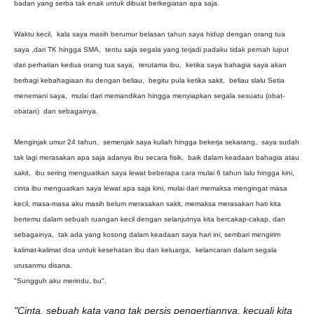
badan yang serba tak enak untuk dibuat berkegiatan apa saja.
Waktu kecil, kala saya masih berumur belasan tahun saya hidup dengan orang tua
saya ,dari TK hingga SMA, tentu saja segala yang terjadi padaku tidak pernah luput
dari perhatian kedua orang tua saya, terutama ibu, ketika saya bahagia saya akan
berbagi kebahagiaan itu dengan beliau, begitu pula ketika sakit, beliau slalu Setia
menemani saya, mulai dari memandikan hingga menyiapkan segala sesuatu (obat-
obatan) dan sebagainya.
Menginjak umur 24 tahun, semenjak saya kuliah hingga bekerja sekarang, saya sudah
tak lagi merasakan apa saja adanya ibu secara fisik, baik dalam keadaan bahagia atau
sakit, ibu sering menguatkan saya lewat beberapa cara mulai 6 tahun lalu hingga kini,
cinta ibu menguatkan saya lewat apa saja kini, mulai dari memaksa mengingat masa
kecil, masa-masa aku masih belum merasakan sakit, memaksa merasakan hati kita
bertemu dalam sebuah ruangan kecil dengan selanjutnya kita bercakap-cakap, dan
sebagainya, tak ada yang kosong dalam keadaan saya hari ini, sembari mengirim
kalimat-kalimat doa untuk kesehatan ibu dan keluarga, kelancaran dalam segala
urusanmu disana.
"Sungguh aku merindu, bu".
"Cinta, sebuah kata yang tak persis pengertiannya, kecuali kita