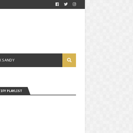
K SANDY
IFY PLAYLIST