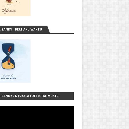
R SANDY - BERI AKU WAKTU
R SANDY - NISKALA (OFFICIAL MUSIC
O)
order="0" allow="accelerometer;
y; encrypted-media; gyroscope; picture-
ure" allowfullscreen>