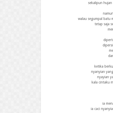
sekalipun hujan
namun 
walau segumpal batu 
tetap saja 
men
diper
dipers
me
da
ketika ber
nyanyian yang
nyayian y
kala cintaku 
ia men
ia caci nyanyi