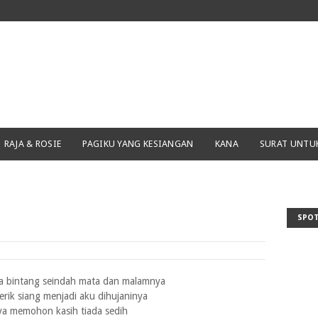
RAJA & ROSIE
PAGIKU YANG KESIANGAN
KANA
SURAT UNTU
SPOT
a bintang seindah mata dan malamnya
rik siang menjadi aku dihujaninya
ya memohon kasih tiada sedih