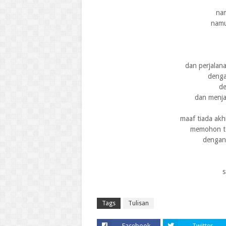
nam
namu
dan perjalana
denga
de
dan menjad
maaf tiada akh
memohon te
dengan
s
Tags
Tulisan
Facebook
Twitter