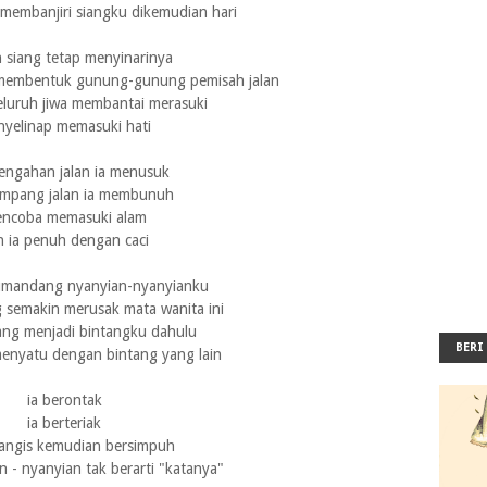
 membanjiri siangku dikemudian hari
siang tetap menyinarinya
membentuk gunung-gunung pemisah jalan
seluruh jiwa membantai merasuki
yelinap memasuki hati
tengahan jalan ia menusuk
impang jalan ia membunuh
ncoba memasuki alam
n ia penuh dengan caci
kumandang nyanyian-nyanyianku
 semakin merusak mata wanita ini
ang menjadi bintangku dahulu
BERI
menyatu dengan bintang yang lain
ia berontak
ia berteriak
angis kemudian bersimpuh
an - nyanyian tak berarti "katanya"