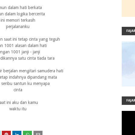
un dalam hati berkata
n dalam logika bercerita
ini memori terkasih
perjalananku
FAJA
n saat ini tetap cinta yang teguh
n 1001 alasan dalam hati
ngan 1001 janji - janji
ikannya satu cinta tiada tara
ir berjalan mengitari samudera hati
tap indahnya dipandang mata
 seribu santun ku menyapa
cinta
FAJA
aat ini aku dan kamu
waktu itu
VIDE
frameb
autopla
in-pict