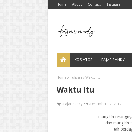
Home
About
Contact
Instagram
KOS ATOS
FAJAR SANDY
Home
Tulisan
Waktu itu
Waktu itu
by -
Fajar Sandy
on -
December 02, 2012
mungkin terangny
dan mungkin te
tak berda