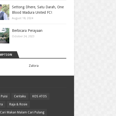
Settong Dhere, Satu Darah, One
Blood Madura United FC!
August 18, 2024
Berbicara Perayaan
October 24, 2023
EMPTION
Zalora
 Puisi
Ceritaku
KOS ATOS
ra
Raja & Rosie
 Cari Makan Malam Cari Pulang